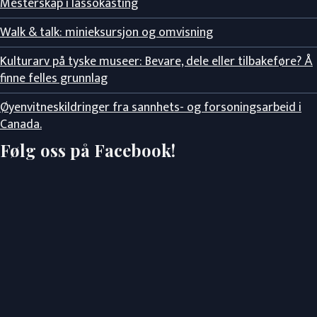
Mesterskap i lassokasting
Walk & talk: minieksursjon og omvisning
Kulturarv på tyske museer: Bevare, dele eller tilbakeføre? Å
finne felles grunnlag
Øyenvitneskildringer fra sannhets- og forsoningsarbeid i
Canada.
Følg oss på Facebook!