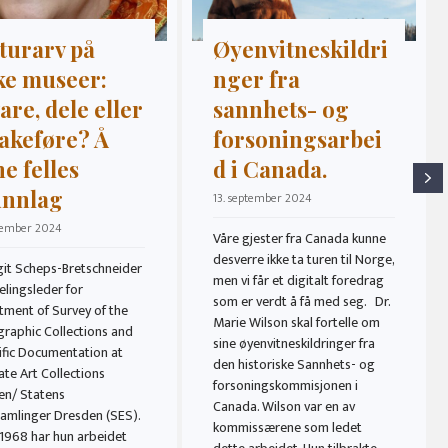
turarv på
Øyenvitneskildri
ke museer:
nger fra
are, dele eller
sannhets- og
bakeføre? Å
forsoningsarbei
ne felles
d i Canada.
N
unnlag
13. september 2024
ptember 2024
Våre gjester fra Canada kunne
desverre ikke ta turen til Norge,
rgit Scheps-Bretschneider
men vi får et digitalt foredrag
elingsleder for
som er verdt å få med seg. Dr.
tment of Survey of the
Marie Wilson skal fortelle om
raphic Collections and
sine øyenvitneskildringer fra
ific Documentation at
den historiske Sannhets- og
ate Art Collections
forsoningskommisjonen i
en/ Statens
Canada. Wilson var en av
samlinger Dresden (SES).
kommissærene som ledet
1968 har hun arbeidet