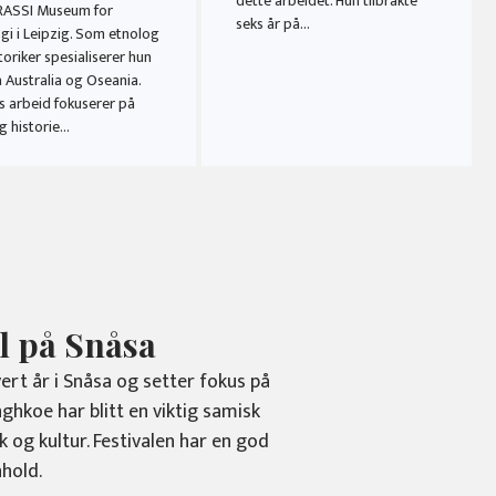
dette arbeidet. Hun tilbrakte
RASSI Museum for
seks år på…
gi i Leipzig. Som etnolog
toriker spesialiserer hun
 Australia og Oseania.
s arbeid fokuserer på
g historie…
l på Snåsa
rt år i Snåsa og setter fokus på
ghkoe har blitt en viktig samisk
og kultur. Festivalen har en god
hold.