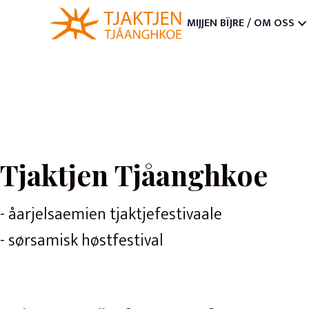
MIJJEN BÏJRE / OM OSS
Tjaktjen Tjåanghkoe
- åarjelsaemien tjaktjefestivaale
- sørsamisk høstfestival