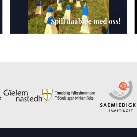
Spill daabloe med oss!