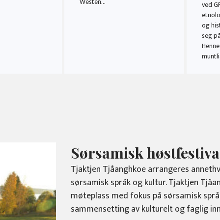
Westen…
ved G
etnolo
og his
seg på
Henne
muntli
Sørsamisk høstfestiva
Tjaktjen Tjåanghkoe arrangeres annethve
sørsamisk språk og kultur. Tjaktjen Tjåan
møteplass med fokus på sørsamisk språk 
sammensetting av kulturelt og faglig inn