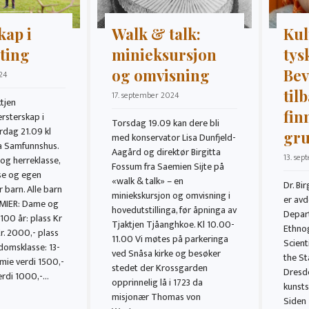
kap i
Walk & talk:
Kul
ting
minieksursjon
tys
og omvisning
Bev
24
til
17. september 2024
tjen
fin
rsterskap i
Torsdag 19.09 kan dere bli
rdag 21.09 kl
gr
med konservator Lisa Dunfjeld-
a Samfunnshus.
Aagård og direktør Birgitta
13. se
og herreklasse,
Fossum fra Saemien Sijte på
e og egen
«walk & talk» – en
Dr. Bi
 barn. Alle barn
miniekskursjon og omvisning i
er avd
EMIER: Dame og
hovedutstillinga, før åpninga av
Depar
100 år: plass Kr
Tjaktjen Tjåanghkoe. Kl 10.00-
Ethnog
r. 2000,- plass
11.00 Vi møtes på parkeringa
Scient
domsklasse: 13-
ved Snåsa kirke og besøker
the St
emie verdi 1500,-
stedet der Krossgarden
Dresd
erdi 1000,-…
opprinnelig lå i 1723 da
kunst
misjonær Thomas von
Siden 