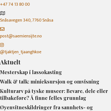
+47 74 13 80 00
Snåsavegen 340, 7760 Snåsa
post@saemiensijte.no
@tjaktjen_tjaanghkoe
Aktuelt
Mesterskap i lassokasting
Walk & talk: minieksursjon og omvisning
Kulturarv på tyske museer: Bevare, dele eller
tilbakeføre? Å finne felles grunnlag
Øyenvitneskildringer fra sannhets- og