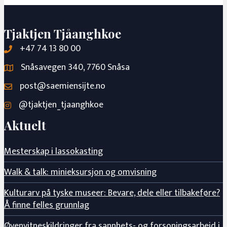
Tjaktjen Tjåanghkoe
+47 74 13 80 00
Snåsavegen 340, 7760 Snåsa
post@saemiensijte.no
@tjaktjen_tjaanghkoe
Aktuelt
Mesterskap i lassokasting
Walk & talk: minieksursjon og omvisning
Kulturarv på tyske museer: Bevare, dele eller tilbakeføre?
Å finne felles grunnlag
Øyenvitneskildringer fra sannhets- og forsoningsarbeid i